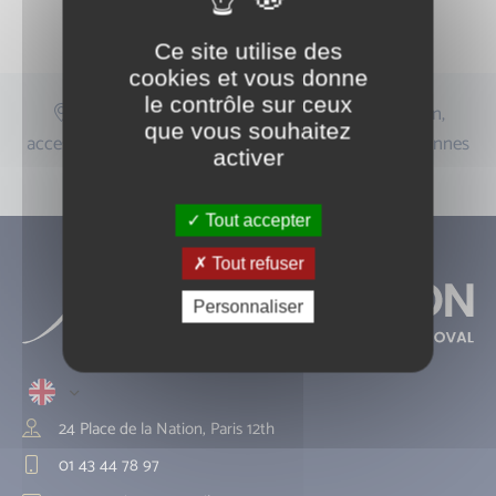
Ce site utilise des
cookies et vous donne
le contrôle sur ceux
Centre situé à proximité de la place de la Nation,
que vous souhaitez
accessible depuis Paris 11, Paris 12, Saint-Mandé, Vincennes
activer
et Montreuil.
Tout accepter
Tout refuser
Personnaliser
24 Place de la Nation, Paris 12th
01 43 44 78 97